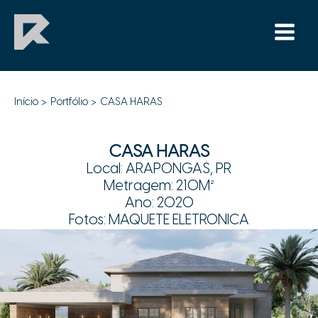
Ir
para
o
Main
conteúdo
Menu
CASA HARAS
Início
Portfólio
CASA HARAS
/
Portfólio
/ Por
Robert
CASA HARAS
Local: ARAPONGAS, PR
Metragem: 210M²
Ano: 2020
Fotos: MAQUETE ELETRONICA