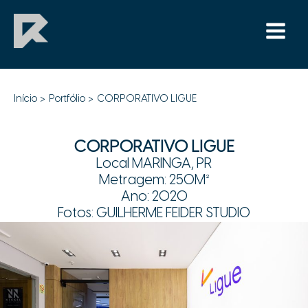
Ir
para
o
Main
conteúdo
Menu
CORPORATIVO LIGUE
Início
Portfólio
CORPORATIVO LIGUE
/
Portfólio
/ Por
Robert
CORPORATIVO LIGUE
Local MARINGA, PR
Metragem: 250M²
Ano: 2020
Fotos: GUILHERME FEIDER STUDIO