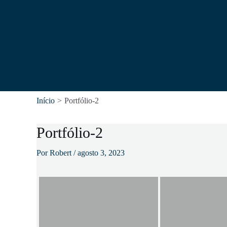
Ir
para
o
conteúdo
Início
Portfólio-2
Portfólio-2
Por
Robert
/
agosto 3, 2023